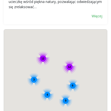
ucieczkę wśród piękna natury, pozwalając odwiedzającym
się zrelaksować…
Więcej
12
12
3
6
4
9