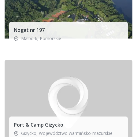
Nogat nr 197
Malbork
,
Pomorskie
Port & Camp Giżycko
Giżycko
,
Województwo warmińsko-mazurskie