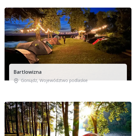
Bartlowizna
Goniądz
,
Województwo podlaskie