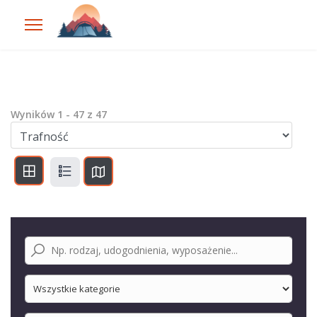
Wyników
1
-
47
z
47