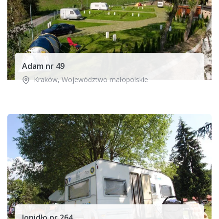
Adam nr 49
Kraków
,
Województwo małopolskie
Jonidło nr 264