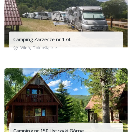
Camping Zarzecze nr 174
Wleń
,
Dolnośląskie
Camping nr 150 Ustrzyki Górne