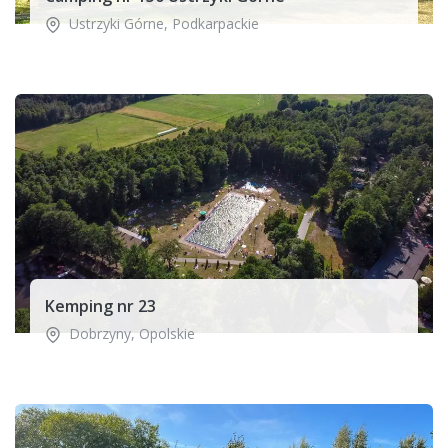
Ustrzyki Górne
,
Podkarpackie
Kemping nr 23
Dobrzyny
,
Opolskie