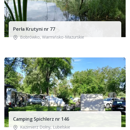
Perła Krutyni nr 77
Bobrówko
,
Warmińsko-Mazurskie
Camping Spichlerz nr 146
Kazimierz Dolny
,
Lubelskie