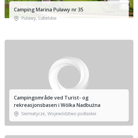
Camping Marina Puławy nr 35
Puławy
,
Lubelskie
Campingområde ved Turist- og
rekreasjonsbasen i Wólka Nadbużna
Siemiatycze
,
Województwo podlaskie