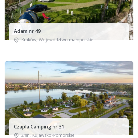
Adam nr 49
Kraków
,
Województwo małopolskie
Czapla Camping nr 31
Żnin
,
Kujawsko-Pomorskie