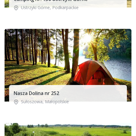
Ustrzyki Górne
,
Podkarpackie
Nasza Dolina nr 252
Sułoszowa
,
Małopolskie