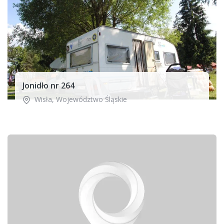
Jonidło nr 264
Wisła
,
Województwo Śląskie