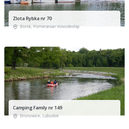
Zlota Rybka nr 70
Borsk
,
Pomeranian Voivodeship
Camping Family nr 149
Bronowice
,
Lubuskie