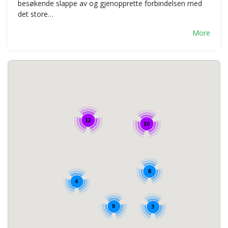
besøkende slappe av og gjenopprette forbindelsen med
det store…
More
12
10
8
4
9
3