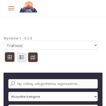
Wyników
1
-
8
z
8