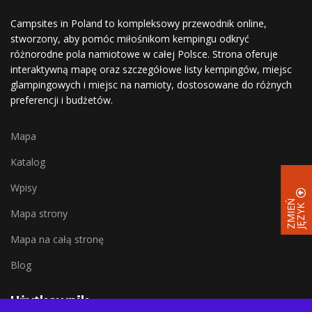
Campsites in Poland to kompleksowy przewodnik online,
stworzony, aby pomóc miłośnikom kempingu odkryć
różnorodne pola namiotowe w całej Polsce. Strona oferuje
interaktywną mapę oraz szczegółowe listy kempingów, miejsc
glampingowych i miejsc na namioty, dostosowane do różnych
preferencji i budżetów.
Mapa
Katalog
Wpisy
Z
M
I
E
Ń
J
Ę
Z
Y
K
Mapa strony
Mapa na całą stronę
Blog
Użytkownik