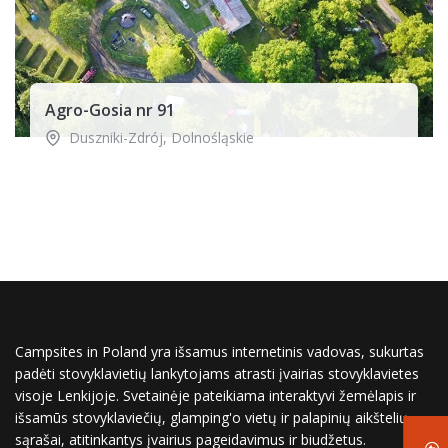
Agro-Gosia nr 91
Duszniki-Zdrój
,
Dolnośląskie
Campsites in Poland yra išsamus internetinis vadovas, sukurtas
padėti stovyklavietių lankytojams atrasti įvairias stovyklavietes
visoje Lenkijoje. Svetainėje pateikiama interaktyvi žemėlapis ir
išsamūs stovyklaviečių, glamping'o vietų ir palapinių aikštelių
sąrašai, atitinkantys įvairius pageidavimus ir biudžetus.