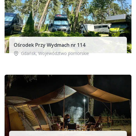
Ośrodek Przy Wydmach nr 114
Gdańsk
,
Województwo pomorskie