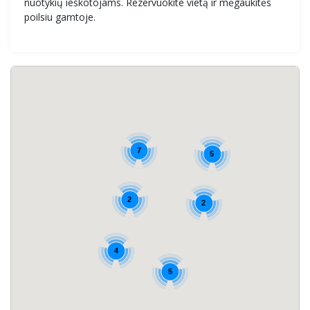
nuotykių ieškotojams. Rezervuokite vietą ir mėgaukitės
poilsiu gamtoje.
7
5
2
2
4
5