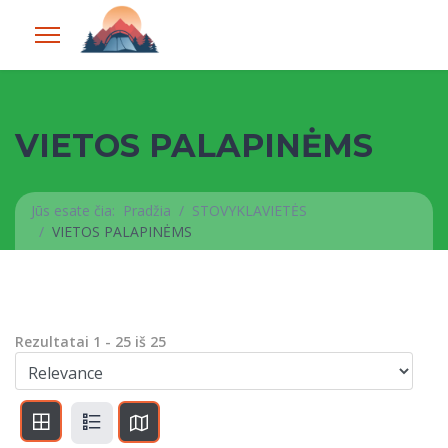
VIETOS PALAPINĖMS
Jūs esate čia:
Pradžia
STOVYKLAVIETĖS
VIETOS PALAPINĖMS
Rezultatai
1
-
25
iš
25