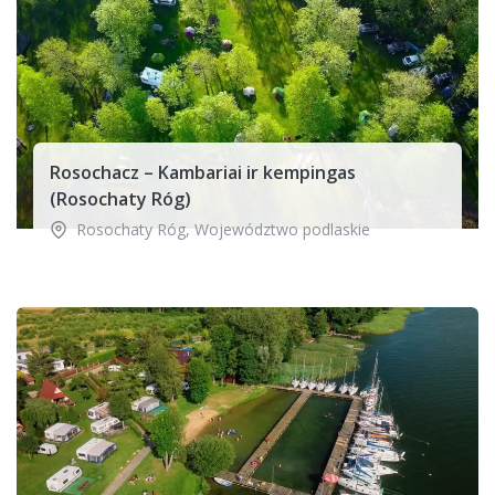
Rosochacz – Kambariai ir kempingas
(Rosochaty Róg)
Rosochaty Róg
,
Województwo podlaskie