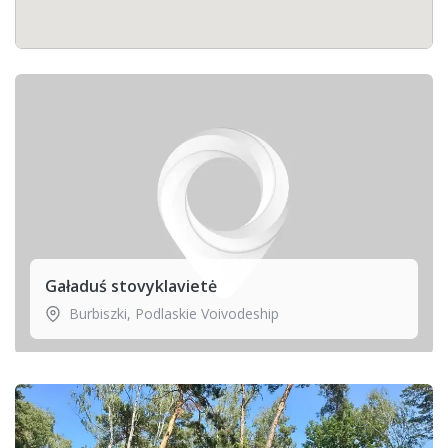
Gaładuś stovyklavietė
Burbiszki
,
Podlaskie Voivodeship