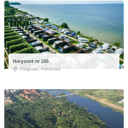
Horyzont nr 265
Chłapowo
,
Pomorskie