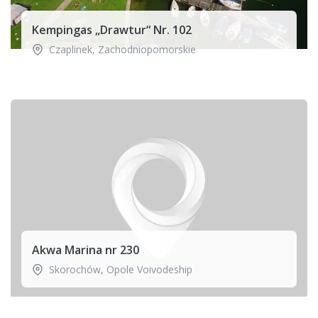
Kempingas „Drawtur“ Nr. 102
Czaplinek
,
Zachodniopomorskie
Akwa Marina nr 230
Skorochów
,
Opole Voivodeship