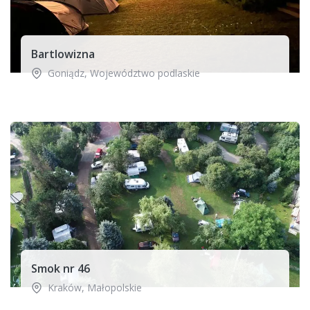
Bartlowizna
Goniądz
,
Województwo podlaskie
Smok nr 46
Kraków
,
Małopolskie