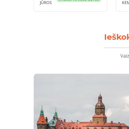
JŪROS
KE
Ieško
Vaiz