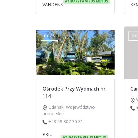
ATIDARYTA VISUS METUS
VANDENS
KE
0.0 / 5
0.0 
Ośrodek Przy Wydmach nr
Ca
114
Gdańsk
,
Województwo
pomorskie
+48 58 307 30 81
PRIE
ATIDARYTA VISUS METUS