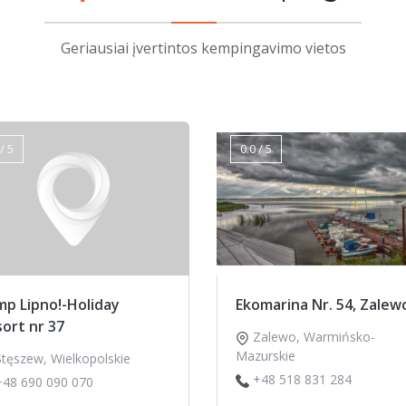
Geriausiai įvertintos kempingavimo vietos
/ 5
0.0 / 5
p Lipno!-Holiday
Ekomarina Nr. 54, Zalew
ort nr 37
Zalewo
,
Warmińsko-
Mazurskie
Stęszew
,
Wielkopolskie
+48 518 831 284
+48 690 090 070