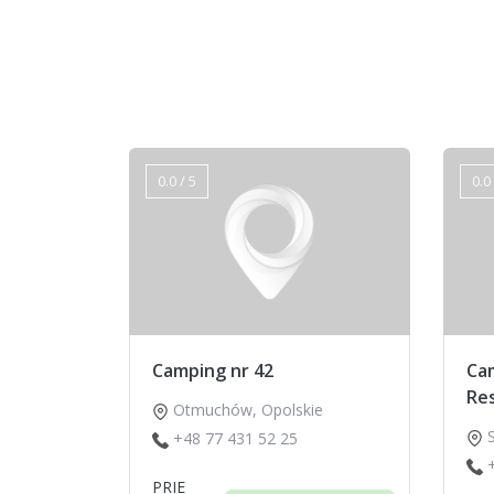
0.0 / 5
0.0 
Camping nr 42
Cam
Res
Otmuchów
,
Opolskie
+48 77 431 52 25
PRIE