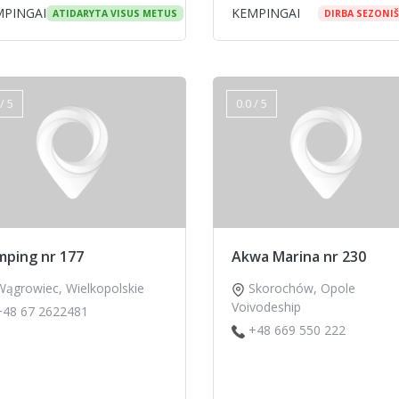
MPINGAI
KEMPINGAI
ATIDARYTA VISUS METUS
DIRBA SEZONIŠ
/ 5
0.0 / 5
mping nr 177
Akwa Marina nr 230
Wągrowiec
,
Wielkopolskie
Skorochów
,
Opole
Voivodeship
+48 67 2622481
+48 669 550 222