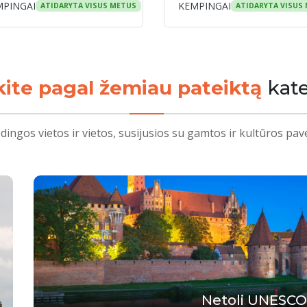
MPINGAI
KEMPINGAI
ATIDARYTA VISUS METUS
ATIDARYTA VISUS
kite pagal žemiau pateiktą
kate
dingos vietos ir vietos, susijusios su gamtos ir kultūros pav
Netoli UNESCO