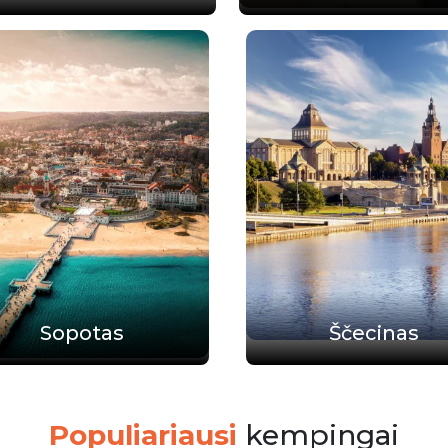
Sopotas
Ščecinas
Populiariausi
kempingai