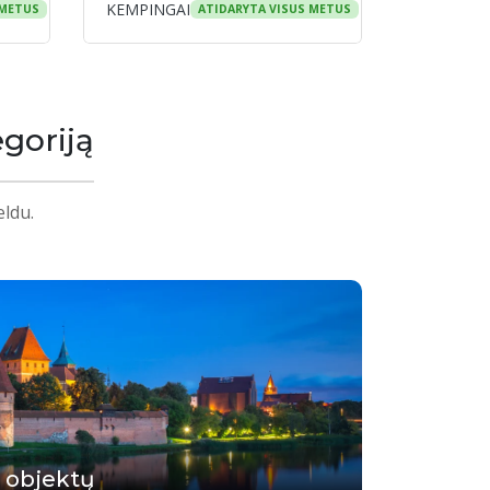
KEMPINGAI
 METUS
ATIDARYTA VISUS METUS
goriją
eldu.
 objektų