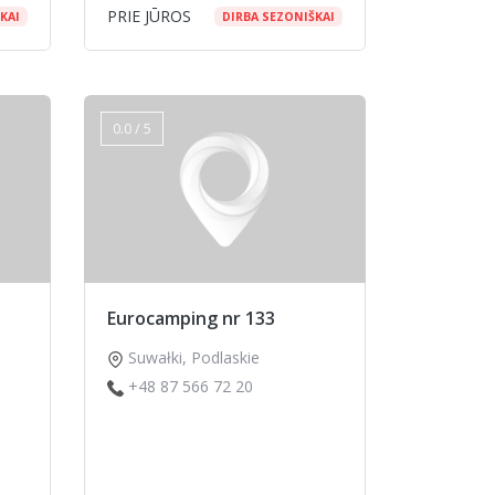
PRIE JŪROS
KAI
DIRBA SEZONIŠKAI
0.0 / 5
Eurocamping nr 133
Suwałki
,
Podlaskie
+48 87 566 72 20