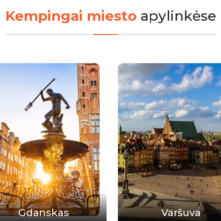
Kempingai miesto
apylinkėse
Gdanskas
Varšuva