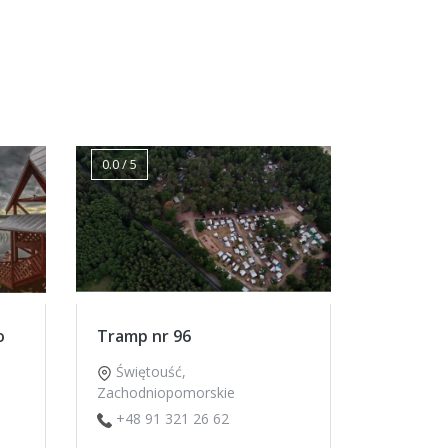
0.0 / 5
o
Tramp nr 96
Świętouść
,
Zachodniopomorskie
+48 91 321 26 62