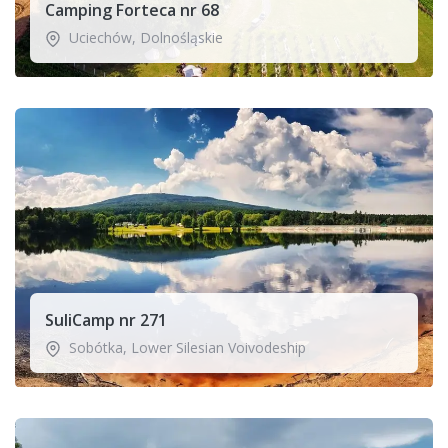
Camping Forteca nr 68
Uciechów
,
Dolnośląskie
SuliCamp nr 271
Sobótka
,
Lower Silesian Voivodeship