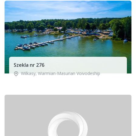
Szekla nr 276
Wilkasy
,
Warmian-Masurian Voivodeship