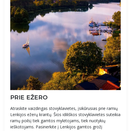
PRIE EŽERO
Atraskite vaizdingas stovyklavietes, įsikūrusias prie ramių
Lenkijos ežerų krantų. Šios idiliškos stovyklavietės suteikia
ramų poilsį tiek gamtos mylėtojams, tiek nuotykių
ieškotojams. Pasinerkite į Lenkijos gamtos grožį