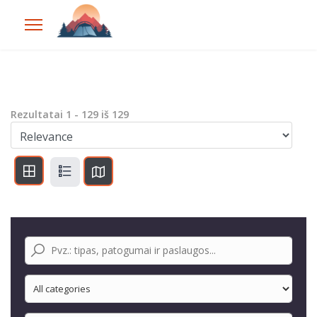
Rezultatai
1
-
129
iš
129