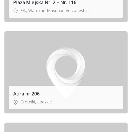
Plaża Miejska Nr. 2 – Nr. 116
Ełk
,
Warmian-Masurian Voivodeship
Aura nr 206
Grotniki
,
Łódzkie