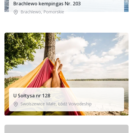
Brachlewo kempingas Nr. 203
Brachlewo
,
Pomorskie
U Sołtysa nr 128
Swolszewice Małe
,
Łódź Voivodeship