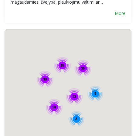
mėgaudamiesi žvejyba, plaukiojimu valtimi ar…
More
18
39
38
5
13
10
2