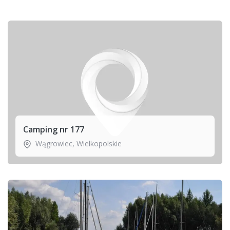
Camping nr 177
Wągrowiec
,
Wielkopolskie