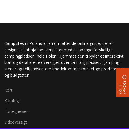
Campsites in Poland er en omfattende online guide, der er
designet til at hjælpe campister med at opdage forskellige
campingpladser i hele Polen. Hjemmesiden tilbyder et interaktivt
kort og detaljerede oversigter over campingpladser, glamping-
steder og teltpladser, der imødekommer forskellige præferencer
og budgetter.
G
S
K
I
F
T
S
P
R
O
Kort
Katalog
Fortegnelser
Sideoversigt