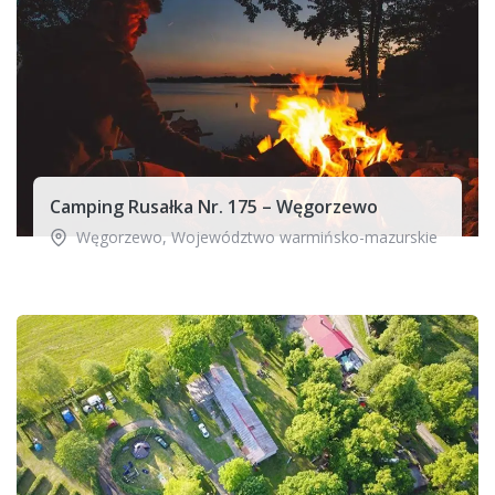
Camping Rusałka Nr. 175 – Węgorzewo
Węgorzewo
,
Województwo warmińsko-mazurskie