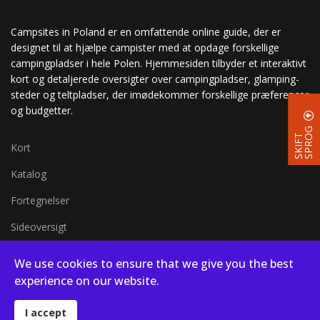
Campsites in Poland er en omfattende online guide, der er
designet til at hjælpe campister med at opdage forskellige
campingpladser i hele Polen. Hjemmesiden tilbyder et interaktivt
kort og detaljerede oversigter over campingpladser, glamping-
steder og teltpladser, der imødekommer forskellige præferencer
og budgetter.
G
S
K
I
F
T
S
P
R
O
Kort
Katalog
Fortegnelser
Sideoversigt
Kort i fuld skærm
We use cookies to ensure that we give you the best
Blog
experience on our website.
I accept