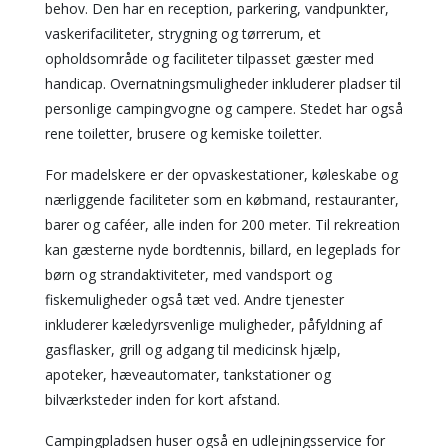
behov. Den har en reception, parkering, vandpunkter,
vaskerifaciliteter, strygning og tørrerum, et
opholdsområde og faciliteter tilpasset gæster med
handicap. Overnatningsmuligheder inkluderer pladser til
personlige campingvogne og campere. Stedet har også
rene toiletter, brusere og kemiske toiletter.
For madelskere er der opvaskestationer, køleskabe og
nærliggende faciliteter som en købmand, restauranter,
barer og caféer, alle inden for 200 meter. Til rekreation
kan gæsterne nyde bordtennis, billard, en legeplads for
børn og strandaktiviteter, med vandsport og
fiskemuligheder også tæt ved. Andre tjenester
inkluderer kæledyrsvenlige muligheder, påfyldning af
gasflasker, grill og adgang til medicinsk hjælp,
apoteker, hæveautomater, tankstationer og
bilværksteder inden for kort afstand.
Campingpladsen huser også en udlejningsservice for