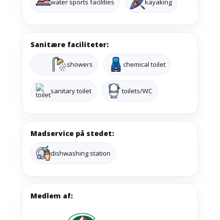
water sports facilities
kayaking
Sanitære faciliteter:
showers
chemical toilet
sanitary toilet
toilets/WC
Madservice på stedet:
dishwashing station
Medlem af: