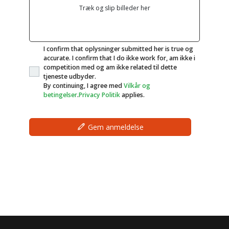
Træk og slip billeder her
I confirm that oplysninger submitted her is true og
accurate. I confirm that I do ikke work for, am ikke i
competition med og am ikke related til dette
tjeneste udbyder.
By continuing, I agree med
Vilkår og
betingelser
.
Privacy Politik
applies.
Gem anmeldelse