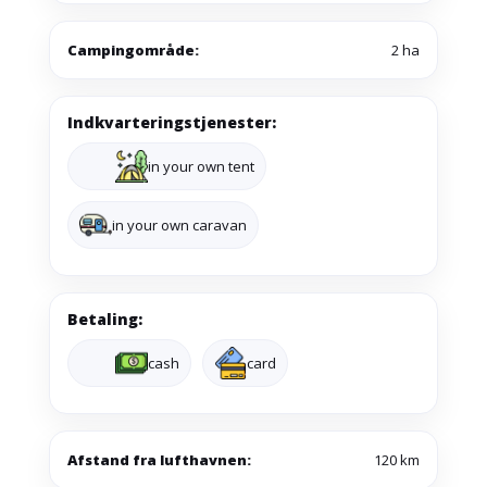
Campingområde:
2 ha
Indkvarteringstjenester:
in your own tent
in your own caravan
Betaling:
cash
card
Afstand fra lufthavnen:
120 km