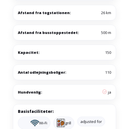
Afstand fra togstationen:
26 km
Afstand fra busstoppestedet:
500 m
Kapacitet:
150
Antal udlejningsboliger:
110
Hundvenlig:
ja
Basisfaciliteter:
adjusted for
Wi-Fi
grill