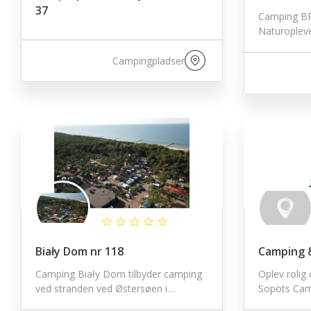
37
Camping B
Naturopleve
Campingpladser
Biały Dom nr 118
Camping &
Camping Biały Dom tilbyder camping
Oplev rolig
ved stranden ved Østersøen i…
Sopots Cam