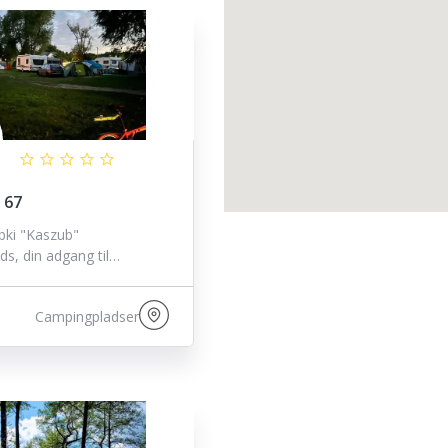
 67
bki "Kaszub"
s, din adgang til…
Campingpladser