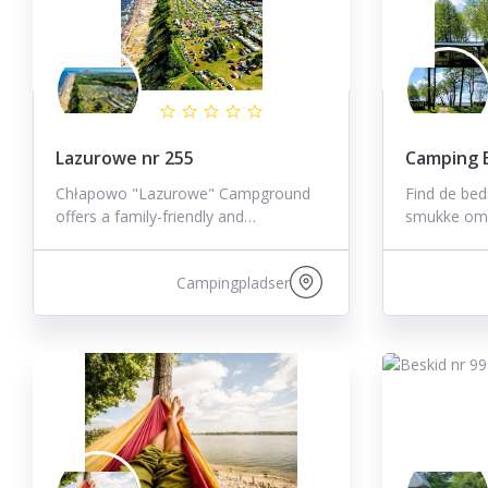
Lazurowe nr 255
Camping B
Chłapowo "Lazurowe" Campground
Find de bed
offers a family-friendly and…
smukke omg
Campingpladser