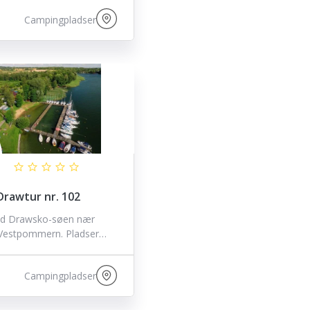
Campingpladser
rawtur nr. 102
ed Drawsko-søen nær
i Vestpommern. Pladser…
Campingpladser