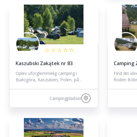
Kaszubski Zakątek nr 83
Camping Z
Oplev uforglemmelig camping i
Find din id
Białogóra, Kaszubien, Polen, på…
floden Bób
Campingpladser