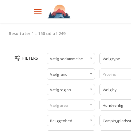
Resultater
1
-
150
ud af
249
FILTERS
Vælg bedømmelse
Vælg type
Vælg land
Provins
Vælg region
Vælg by
Vælg area
Hundvenlig
Beliggenhed