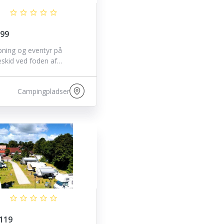
 99
pning og eventyr på
skid ved foden af…
Campingpladser
119