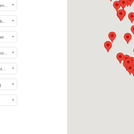
Indkvarteringstjenester
Antal udlejningsboliger
et
Sport og rekreationSanitære faciliteter
Madservice på stedet
g