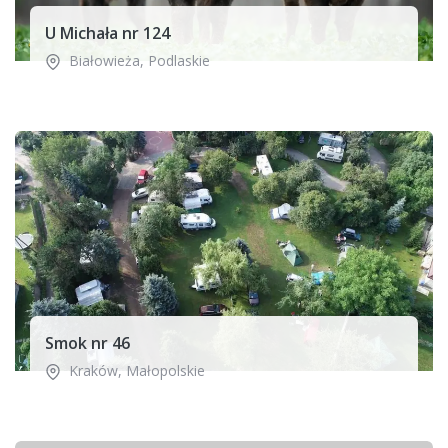
U Michała nr 124
Białowieża
,
Podlaskie
Smok nr 46
Kraków
,
Małopolskie