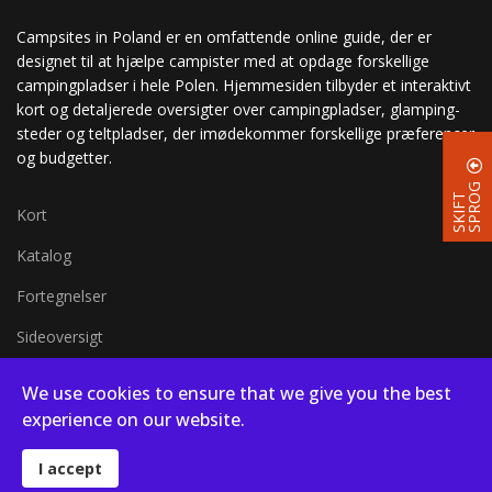
Campsites in Poland er en omfattende online guide, der er
designet til at hjælpe campister med at opdage forskellige
campingpladser i hele Polen. Hjemmesiden tilbyder et interaktivt
kort og detaljerede oversigter over campingpladser, glamping-
steder og teltpladser, der imødekommer forskellige præferencer
og budgetter.
G
S
K
I
F
T
S
P
R
O
Kort
Katalog
Fortegnelser
Sideoversigt
Kort i fuld skærm
We use cookies to ensure that we give you the best
Blog
experience on our website.
I accept