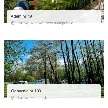
Adam nr 49
Kraków
,
Województwo małopolskie
Clepardia nr 103
Kraków
,
Małopolskie