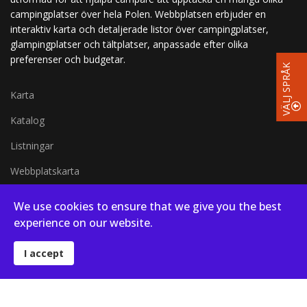
campingplatser över hela Polen. Webbplatsen erbjuder en
interaktiv karta och detaljerade listor över campingplatser,
glampingplatser och tältplatser, anpassade efter olika
preferenser och budgetar.
VÄLJ SPRÅK
Karta
Katalog
Listningar
Webbplatskarta
Karta i helskärm
We use cookies to ensure that we give you the best
experience on our website.
Blogg
I accept
© 2026 Campsites in Poland