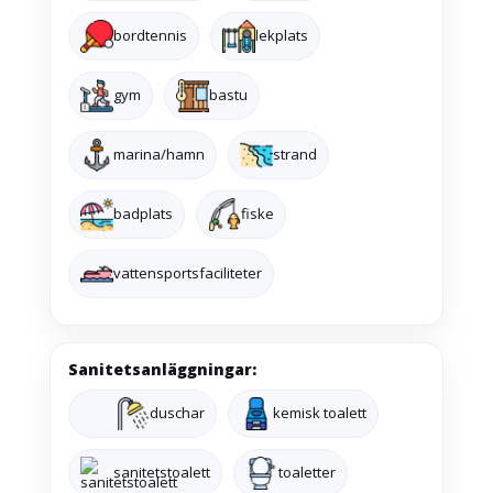
bordtennis
lekplats
gym
bastu
marina/hamn
strand
badplats
fiske
vattensportsfaciliteter
Sanitetsanläggningar:
duschar
kemisk toalett
sanitetstoalett
toaletter