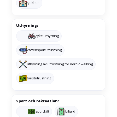
sjukhus
Uthyrning:
cykeluthyrning
vattensportutrustning
uthyrning av utrustning för nordic walking
turistutrustning
Sport och rekreation:
sportfält
biljard