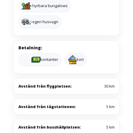
i hyrbara bungalows
i egen husvagn
Betalning:
kontanter
kort
Avstånd från flygplatsen:
30 km
Avstånd från tågstationen:
5 km
Avstånd från busshållplatsen:
5 km