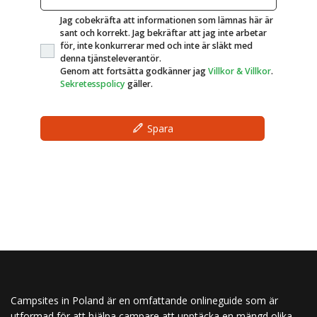
Jag cobekräfta att informationen som lämnas här är
sant och korrekt. Jag bekräftar att jag inte arbetar
för, inte konkurrerar med och inte är släkt med
denna tjänsteleverantör.
Genom att fortsätta godkänner jag
Villkor & Villkor
.
Sekretesspolicy
gäller.
Spara
Campsites in Poland är en omfattande onlineguide som är
utformad för att hjälpa campare att upptäcka en mängd olika