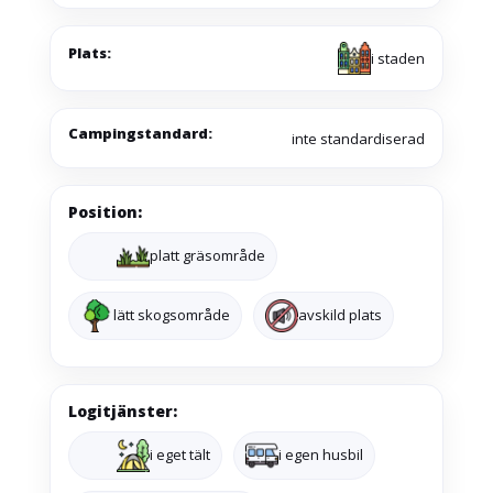
Plats:
i staden
Campingstandard:
inte standardiserad
Position:
platt gräsområde
lätt skogsområde
avskild plats
Logitjänster:
i eget tält
i egen husbil