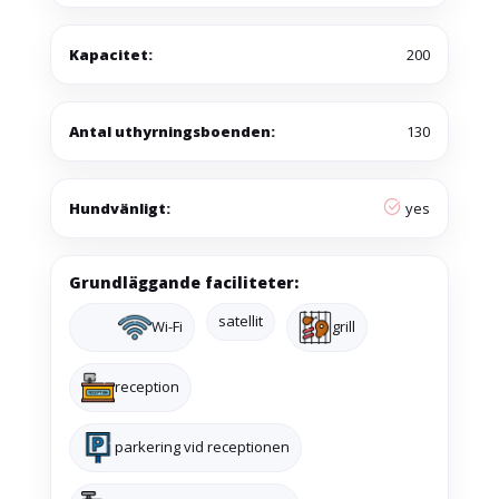
Kapacitet:
200
Antal uthyrningsboenden:
130
Hundvänligt:
yes
Grundläggande faciliteter:
satellit
Wi-Fi
grill
reception
parkering vid receptionen