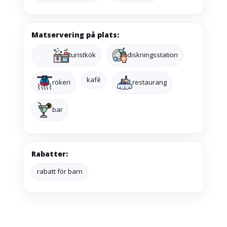
Matservering på plats:
turistkök
diskningsstation
kafé
rökeri
restaurang
bar
Rabatter:
rabatt för barn