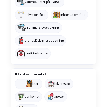
vattenpunkter på platsen
belyst område
inhägnat område
24-timmars övervakning
brandsläckningsutrustning
medicinsk punkt
Utanför området:
butik
bilverkstad
bankomat
apotek