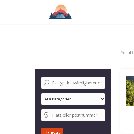
Resul
Sök