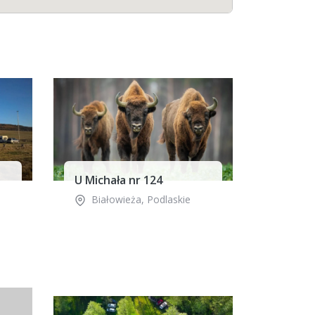
U Michała nr 124
Białowieża
,
Podlaskie