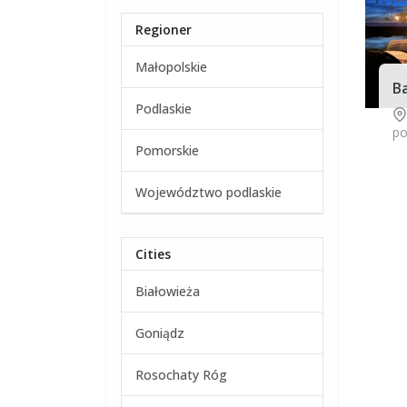
Regioner
Małopolskie
B
Podlaskie
po
Pomorskie
Województwo podlaskie
Cities
Białowieża
Goniądz
Rosochaty Róg