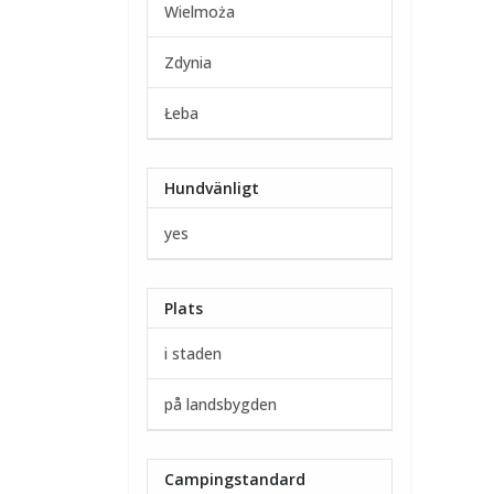
Wielmoża
Zdynia
Łeba
Hundvänligt
yes
Plats
i staden
på landsbygden
Campingstandard