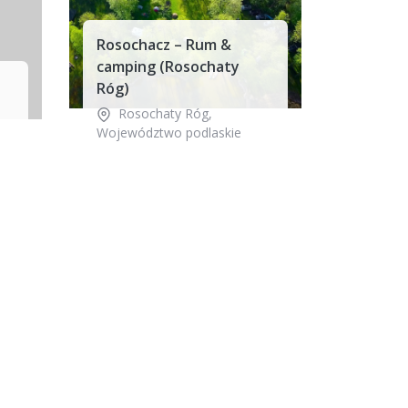
Rosochacz – Rum &
camping (Rosochaty
Róg)
Rosochaty Róg
,
Województwo podlaskie