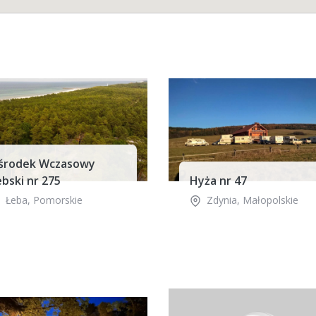
środek Wczasowy
bski nr 275
Hyża nr 47
Łeba
,
Pomorskie
Zdynia
,
Małopolskie