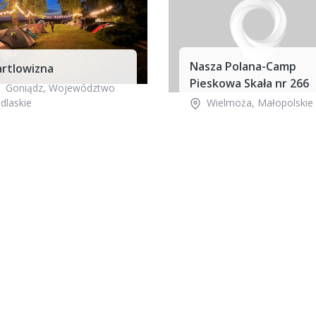
Nasza Polana-Camp
artlowizna
Pieskowa Skała nr 266
Goniądz
,
Województwo
dlaskie
Wielmoża
,
Małopolskie