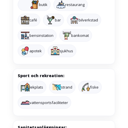
butik
restaurang
café
bar
bilverkstad
bensinstation
bankomat
apotek
sjukhus
Sport och rekreation:
lekplats
strand
fiske
vattensportsfaciliteter
Sanitetsanläggningar: