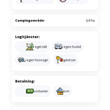
Campingområde:
0,9 ha
Logitjänster:
i eget tält
i egen husbil
i egen husvagn
gästrum
Betalning:
kontanter
kort