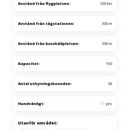
Avstånd från flygplatsen:
100 km
Avstånd från tågstationen:
300 m
Avstånd från busshållplatsen:
300 m
Kapacitet:
150
Antal uthyrningsboenden:
36
Hundvänligt:
yes
Utanför området: