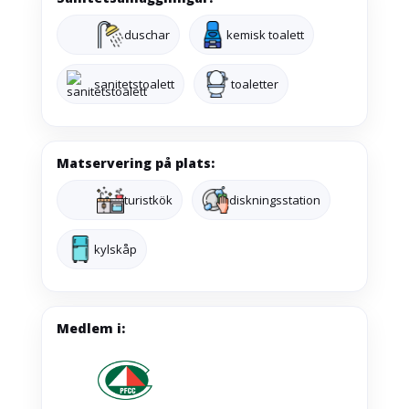
duschar
kemisk toalett
sanitetstoalett
toaletter
Matservering på plats:
turistkök
diskningsstation
kylskåp
Medlem i: