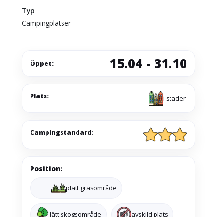
Typ
Campingplatser
15.04 - 31.10
Öppet:
Plats:
i staden
Campingstandard:
Position:
platt gräsområde
lätt skogsområde
avskild plats