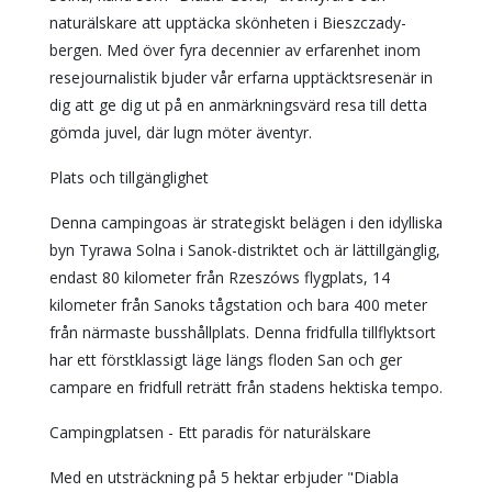
naturälskare att upptäcka skönheten i Bieszczady-
bergen. Med över fyra decennier av erfarenhet inom
resejournalistik bjuder vår erfarna upptäcktsresenär in
dig att ge dig ut på en anmärkningsvärd resa till detta
gömda juvel, där lugn möter äventyr.
Plats och tillgänglighet
Denna campingoas är strategiskt belägen i den idylliska
byn Tyrawa Solna i Sanok-distriktet och är lättillgänglig,
endast 80 kilometer från Rzeszóws flygplats, 14
kilometer från Sanoks tågstation och bara 400 meter
från närmaste busshållplats. Denna fridfulla tillflyktsort
har ett förstklassigt läge längs floden San och ger
campare en fridfull reträtt från stadens hektiska tempo.
Campingplatsen - Ett paradis för naturälskare
Med en utsträckning på 5 hektar erbjuder "Diabla