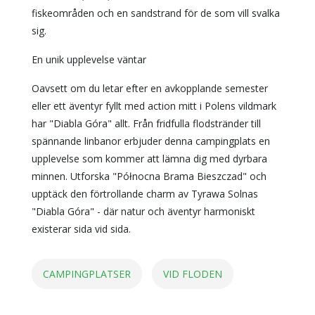
fiskeområden och en sandstrand för de som vill svalka
sig.
En unik upplevelse väntar
Oavsett om du letar efter en avkopplande semester
eller ett äventyr fyllt med action mitt i Polens vildmark
har "Diabla Góra" allt. Från fridfulla flodstränder till
spännande linbanor erbjuder denna campingplats en
upplevelse som kommer att lämna dig med dyrbara
minnen. Utforska "Północna Brama Bieszczad" och
upptäck den förtrollande charm av Tyrawa Solnas
"Diabla Góra" - där natur och äventyr harmoniskt
existerar sida vid sida.
CAMPINGPLATSER
VID FLODEN