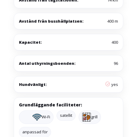
Avstånd från busshållplatsen:
400 m
Kapacitet:
400
Antal uthyrningsboenden:
96
Hundvänligt:
yes
Grundläggande faciliteter:
satellit
Wi-Fi
grill
anpassad för