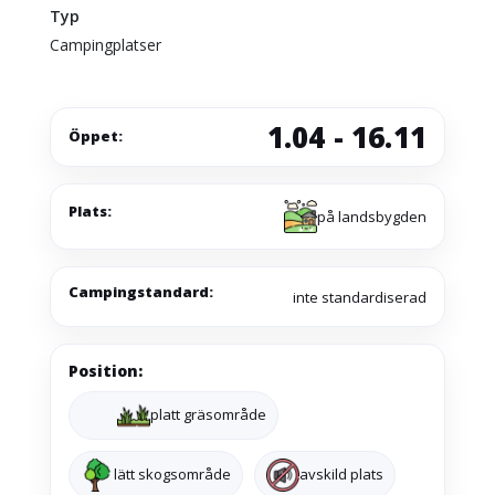
Typ
Campingplatser
1.04 - 16.11
Öppet:
Plats:
på landsbygden
Campingstandard:
inte standardiserad
Position:
platt gräsområde
lätt skogsområde
avskild plats