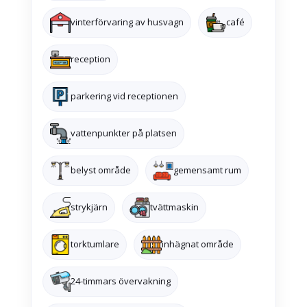
vinterförvaring av husvagn
café
reception
parkering vid receptionen
vattenpunkter på platsen
belyst område
gemensamt rum
strykjärn
tvättmaskin
torktumlare
inhägnat område
24-timmars övervakning