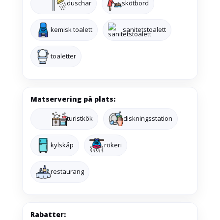
duschar
skötbord
kemisk toalett
sanitetstoalett
toaletter
Matservering på plats:
turistkök
diskningsstation
kylskåp
rökeri
restaurang
Rabatter: