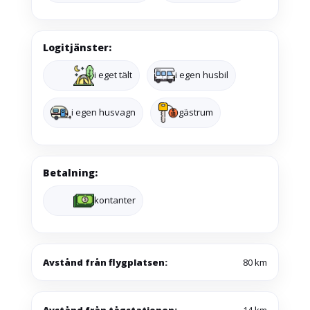
Logitjänster:
i eget tält
i egen husbil
i egen husvagn
gästrum
Betalning:
kontanter
Avstånd från flygplatsen:
80 km
Avstånd från tågstationen:
14 km