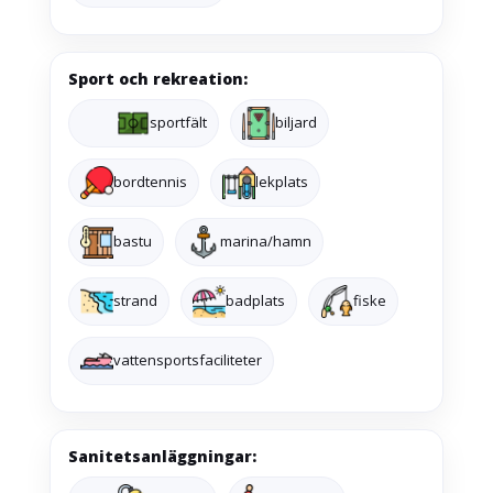
Sport och rekreation:
sportfält
biljard
bordtennis
lekplats
bastu
marina/hamn
strand
badplats
fiske
vattensportsfaciliteter
Sanitetsanläggningar: