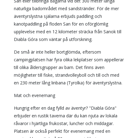
San eller tillbringa dagarna vid det 300 meter långa
naturliga badområdet med sandstränder. För de mer
äventyrslystna själarna erbjuds paddling och
kanotpaddling på floden San för en oförglömlig
upplevelse med en 12 kilometer sträcka från Sanok till
Diabla Góra som väntar på utforskning.
De små är inte heller bortglömda, eftersom
campingplatsen har fyra olika lekplatser som appellerar
till olika åldersgrupper av barn. Det finns även
möjligheter till fiske, strandvolleyboll och till och med
en 230 meter lång linbana (Tyrolka) för äventyrslystna.
Mat och evenemang
Hungrig efter en dag fylld av äventyr? "Diabla Góra"
erbjuder en rustik taverna där du kan njuta av lokala
råvaror i hjärtliga frukostar, luncher och middagar.
Platsen är också perfekt för evenemang med en