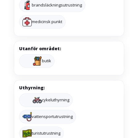
brandsläckningsutrustning
medicinsk punkt
Utanför området:
butik
Uthyrning:
cykeluthyrning
vattensportutrustning
turistutrustning