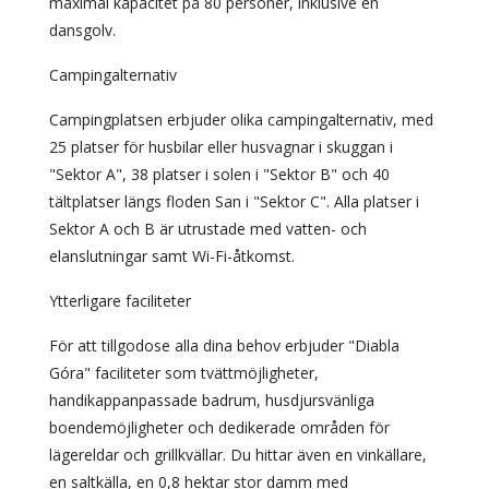
maximal kapacitet på 80 personer, inklusive en
dansgolv.
Campingalternativ
Campingplatsen erbjuder olika campingalternativ, med
25 platser för husbilar eller husvagnar i skuggan i
"Sektor A", 38 platser i solen i "Sektor B" och 40
tältplatser längs floden San i "Sektor C". Alla platser i
Sektor A och B är utrustade med vatten- och
elanslutningar samt Wi-Fi-åtkomst.
Ytterligare faciliteter
För att tillgodose alla dina behov erbjuder "Diabla
Góra" faciliteter som tvättmöjligheter,
handikappanpassade badrum, husdjursvänliga
boendemöjligheter och dedikerade områden för
lägereldar och grillkvällar. Du hittar även en vinkällare,
en saltkälla, en 0,8 hektar stor damm med