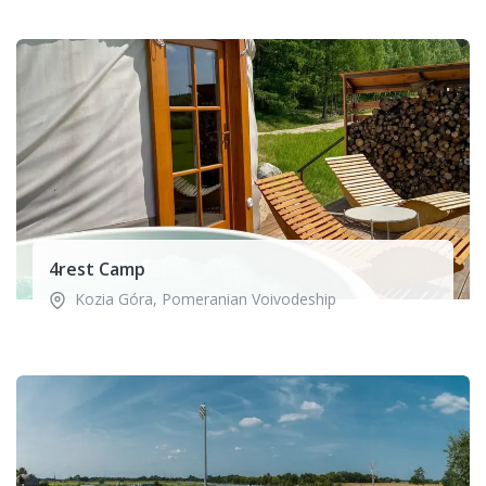
4rest Camp
Kozia Góra
,
Pomeranian Voivodeship