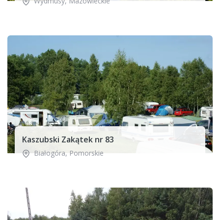
Wydmusy
,
Mazowieckie
Kaszubski Zakątek nr 83
Białogóra
,
Pomorskie