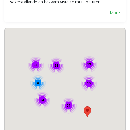
säkerställande en bekväm vistelse mitt i naturen.…
More
23
19
24
8
10
13
24