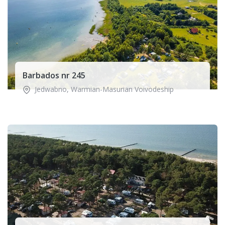
Barbados nr 245
Jedwabno
,
Warmian-Masurian Voivodeship