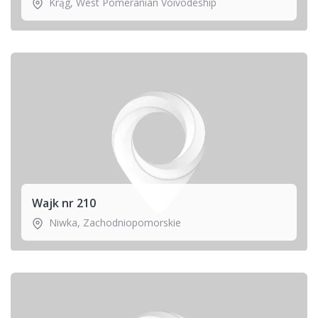
Krąg
,
West Pomeranian Voivodeship
Wajk nr 210
Niwka
,
Zachodniopomorskie