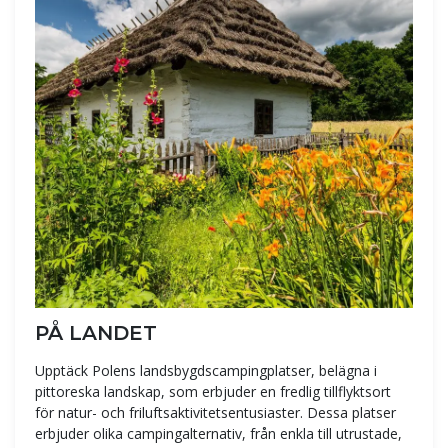
PÅ LANDET
Upptäck Polens landsbygdscampingplatser, belägna i
pittoreska landskap, som erbjuder en fredlig tillflyktsort
för natur- och friluftsaktivitetsentusiaster. Dessa platser
erbjuder olika campingalternativ, från enkla till utrustade,