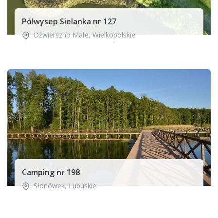
Półwysep Sielanka nr 127
Dźwierszno Małe
,
Wielkopolskie
Camping nr 198
Słonówek
,
Lubuskie