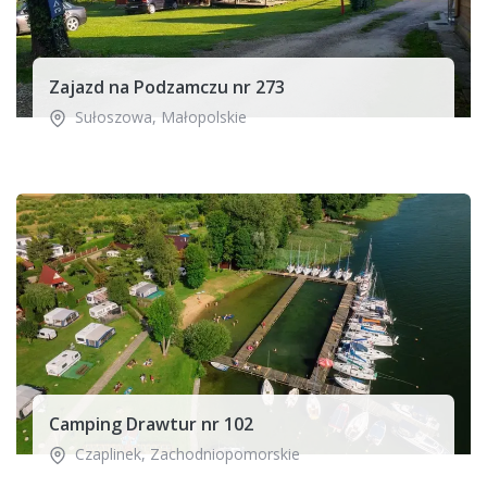
Zajazd na Podzamczu nr 273
Sułoszowa
,
Małopolskie
Camping Drawtur nr 102
Czaplinek
,
Zachodniopomorskie