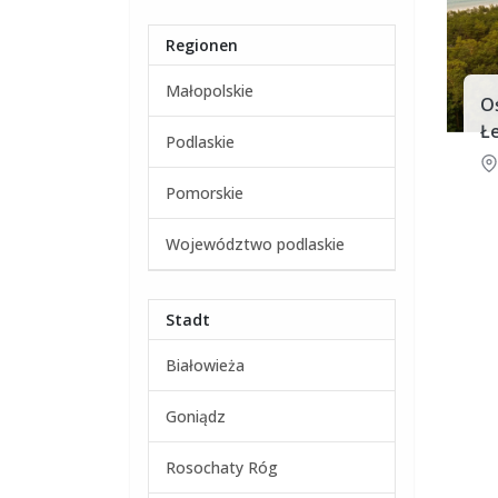
Regionen
Małopolskie
O
Łe
Podlaskie
Pomorskie
Województwo podlaskie
Stadt
Białowieża
Goniądz
Rosochaty Róg