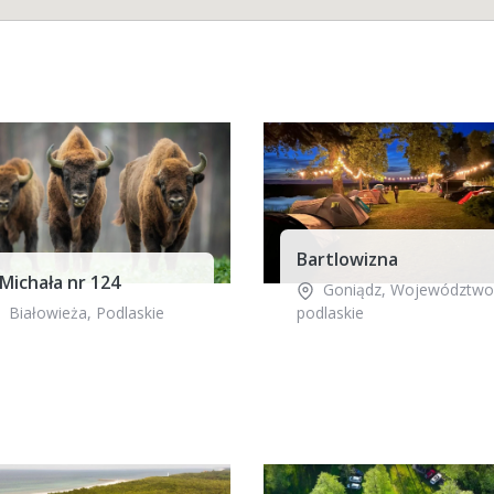
Bartlowizna
Michała nr 124
Goniądz
,
Województwo
Białowieża
,
Podlaskie
podlaskie