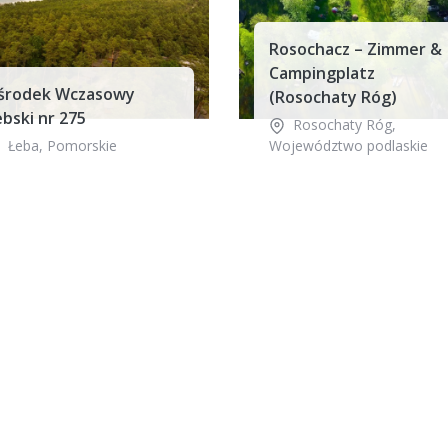
Rosochacz – Zimmer &
Campingplatz
środek Wczasowy
(Rosochaty Róg)
bski nr 275
Rosochaty Róg
,
Łeba
,
Pomorskie
Województwo podlaskie