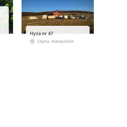
Hyża nr 47
Zdynia
,
Małopolskie