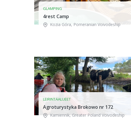
GLAMPING
4rest Camp
Kozia Góra
,
Pomeranian Voivodeship
LEIRINTÄALUEET
Agroturystyka Brokowo nr 172
Kamiennik
,
Greater Poland Voivodeship