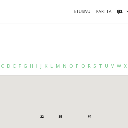
ETUSIVU
KARTTA
C
D
E
F
G
H
I
J
K
L
M
N
O
P
Q
R
S
T
U
V
W
X
20
35
22