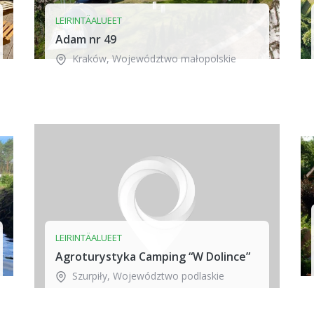
LEIRINTÄALUEET
Adam nr 49
Kraków
,
Województwo małopolskie
LEIRINTÄALUEET
Agroturystyka Camping “W Dolince”
Szurpiły
,
Województwo podlaskie