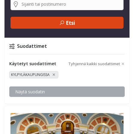
Etsi
Suodattimet
Käytetyt suodattimet
Tyhjennä kaikki suodattimet
KYLPYLÄKAUPUNGISSA
Näytä suodatin