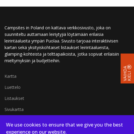
Campsites in Poland on kattava verkkosivusto, joka on
suunniteltu auttamaan leiriytyjiä löytämään erilaisia
leirintäalueita ympäri Puolaa. Sivusto tarjoaa interaktiivisen
kartan sekä yksityiskohtaiset listaukset leirintäalueista,
glamping-kohteista ja telttapaikoista, jotka sopivat erilaisiin
mieltymyksiin ja budjetteihin.
V
A
I
D
A
K
I
E
L
H
I
Kartta
Luettelo
Listaukset
Sivukartta
Koko sivun kartta
We use cookies to ensure that we give you the best
experience on our website.
Blogi