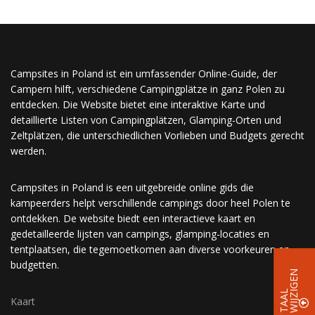
Campsites in Poland ist ein umfassender Online-Guide, der
Campern hilft, verschiedene Campingplätze in ganz Polen zu
entdecken. Die Website bietet eine interaktive Karte und
detaillierte Listen von Campingplätzen, Glamping-Orten und
Zeltplätzen, die unterschiedlichen Vorlieben und Budgets gerecht
werden.
Campsites in Poland is een uitgebreide online gids die
kampeerders helpt verschillende campings door heel Polen te
ontdekken. De website biedt een interactieve kaart en
gedetailleerde lijsten van campings, glamping-locaties en
tentplaatsen, die tegemoetkomen aan diverse voorkeuren en
budgetten.
N
T
A
A
L
W
I
J
Z
I
G
E
Kaart