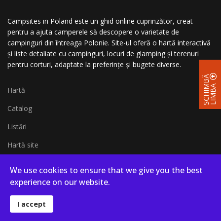
Campsites in Poland este un ghid online cuprinzător, creat
pentru a ajuta camperele să descopere o varietate de
campinguri din întreaga Polonie. Site-ul oferă o hartă interactivă
și liste detaliate cu campinguri, locuri de glamping și terenuri
pentru corturi, adaptate la preferințe și bugete diverse.
S
C
H
I
B
Ă
L
I
M
B
M
A
Hartă
Catalog
Listări
Hartă site
Hartă pe pagină întreagă
We use cookies to ensure that we give you the best
Blog
experience on our website.
I accept