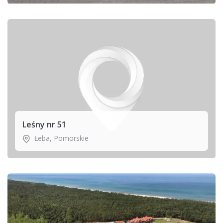
Leśny nr 51
Łeba
,
Pomorskie