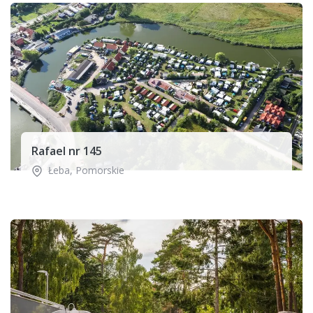
Rafael nr 145
Łeba
,
Pomorskie