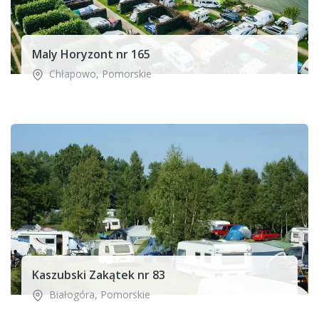
Maly Horyzont nr 165
Chłapowo
,
Pomorskie
Kaszubski Zakątek nr 83
Białogóra
,
Pomorskie