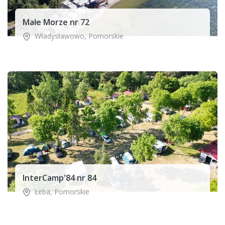
Małe Morze nr 72
Władysławowo
,
Pomorskie
InterCamp'84 nr 84
Łeba
,
Pomorskie