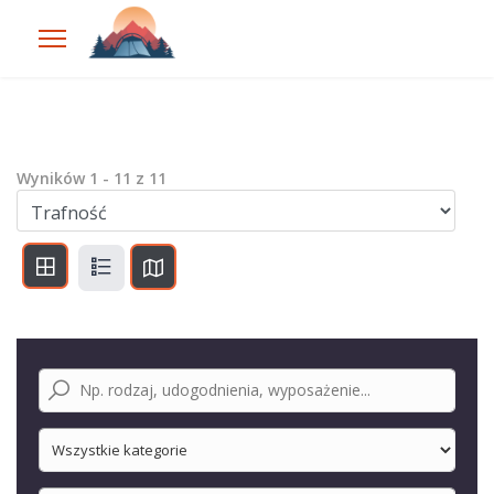
Wyników
1
-
11
z
11