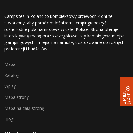
Campsites in Poland to kompleksowy przewodnik online,
stworzony, aby pomóc miłośnikom kempingu odkryć
różnorodne pola namiotowe w całej Polsce. Strona oferuje
interaktywną mapę oraz szczegółowe listy kempingów, miejsc
glampingowych i miejsc na namioty, dostosowane do różnych
preferencji i budżetów.
Mapa
Katalog
Wpisy
Z
M
I
E
Ń
J
Ę
Z
Y
K
Mapa strony
Mapa na całą stronę
Blog