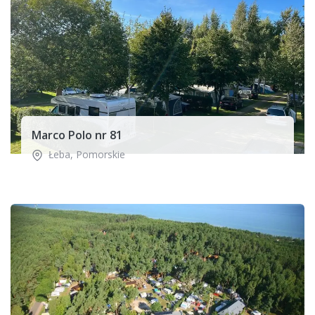
Marco Polo nr 81
Łeba
,
Pomorskie