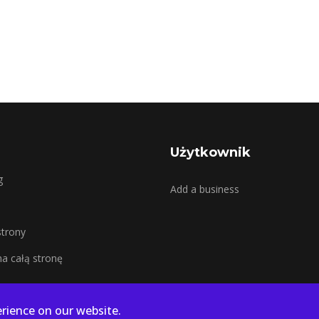
Użytkownik
g
Add a business
trony
a całą stronę
rience on our website.