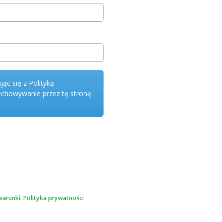
jąc się z Polityką
echowywanie przez tę stronę
warunki
.
Polityka prywatności