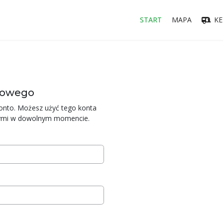
START
MAPA
KE
esowego
konto. Możesz użyć tego konta
nymi w dowolnym momencie.